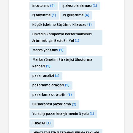
incoterms
(2)
iş akışı planlaması
(1)
iş büyütme
(1)
iş geliştirme
(4)
Küçük İşletme Büyütme Kılavuzu
(1)
LinkedIn Kampanya Performansınızı
Artırmak İçin Basit Bir Yol
(1)
Marka yönetimi
(1)
Marka Yönetim Stratejisi Oluşturma
Rehberi
(1)
pazar analizi
(1)
pazarlama araçları
(1)
pazarlama stratejisi
(1)
uluslararası pazarlama
(2)
Yurtdışı pazarlara girmenin 3 yolu
(1)
İHRACAT
(1)
İHRACAT VE İTHALAT YAPAN FİRMA SAYILARI