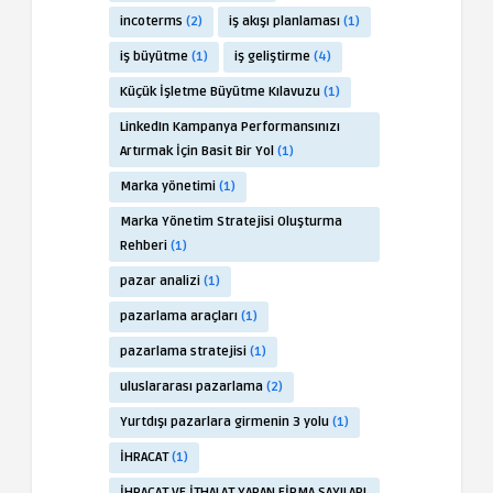
incoterms
(2)
iş akışı planlaması
(1)
iş büyütme
(1)
iş geliştirme
(4)
Küçük İşletme Büyütme Kılavuzu
(1)
LinkedIn Kampanya Performansınızı
Artırmak İçin Basit Bir Yol
(1)
Marka yönetimi
(1)
Marka Yönetim Stratejisi Oluşturma
Rehberi
(1)
pazar analizi
(1)
pazarlama araçları
(1)
pazarlama stratejisi
(1)
uluslararası pazarlama
(2)
Yurtdışı pazarlara girmenin 3 yolu
(1)
İHRACAT
(1)
İHRACAT VE İTHALAT YAPAN FİRMA SAYILARI