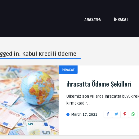
ANASAYFA
İHRACAT
agged in: Kabul Kredili Ödeme
İHRACAT
ihracatta Ödeme Şekilleri
Ülkemiz son yıllarda ihracatta büyük re
kırmaktadır. ..
March 17, 2021