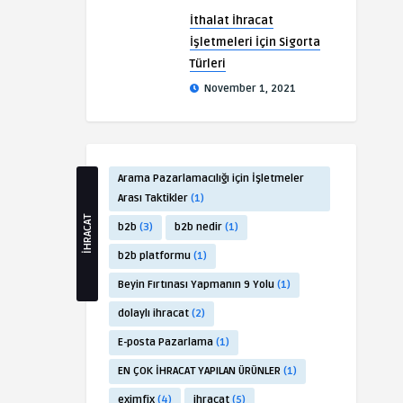
İthalat İhracat
İşletmeleri İçin Sigorta
Türleri
November 1, 2021
Arama Pazarlamacılığı için İşletmeler
Arası Taktikler
(1)
İHRACAT
b2b
(3)
b2b nedir
(1)
b2b platformu
(1)
Beyin Fırtınası Yapmanın 9 Yolu
(1)
dolaylı ihracat
(2)
E-posta Pazarlama
(1)
EN ÇOK İHRACAT YAPILAN ÜRÜNLER
(1)
eximfix
(4)
ihracat
(5)