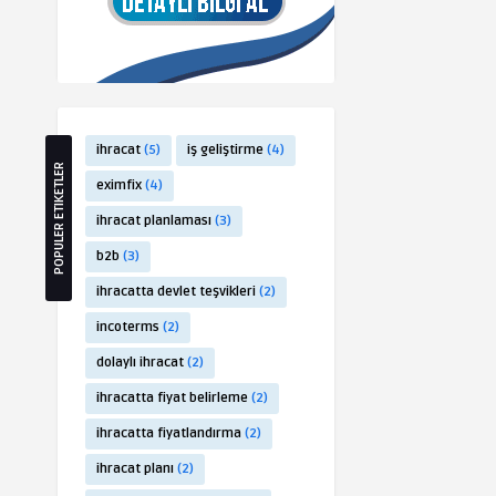
ihracat
(5)
iş geliştirme
(4)
POPULER ETIKETLER
eximfix
(4)
ihracat planlaması
(3)
b2b
(3)
ihracatta devlet teşvikleri
(2)
incoterms
(2)
dolaylı ihracat
(2)
ihracatta fiyat belirleme
(2)
ihracatta fiyatlandırma
(2)
ihracat planı
(2)