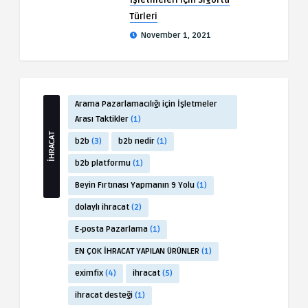
İşletmeleri İçin Sigorta
Türleri
November 1, 2021
Arama Pazarlamacılığı için İşletmeler
Arası Taktikler
(1)
İHRACAT
b2b
(3)
b2b nedir
(1)
b2b platformu
(1)
Beyin Fırtınası Yapmanın 9 Yolu
(1)
dolaylı ihracat
(2)
E-posta Pazarlama
(1)
EN ÇOK İHRACAT YAPILAN ÜRÜNLER
(1)
eximfix
(4)
ihracat
(5)
ihracat desteği
(1)