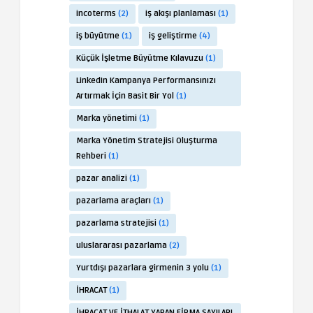
incoterms
(2)
iş akışı planlaması
(1)
iş büyütme
(1)
iş geliştirme
(4)
Küçük İşletme Büyütme Kılavuzu
(1)
LinkedIn Kampanya Performansınızı
Artırmak İçin Basit Bir Yol
(1)
Marka yönetimi
(1)
Marka Yönetim Stratejisi Oluşturma
Rehberi
(1)
pazar analizi
(1)
pazarlama araçları
(1)
pazarlama stratejisi
(1)
uluslararası pazarlama
(2)
Yurtdışı pazarlara girmenin 3 yolu
(1)
İHRACAT
(1)
İHRACAT VE İTHALAT YAPAN FİRMA SAYILARI