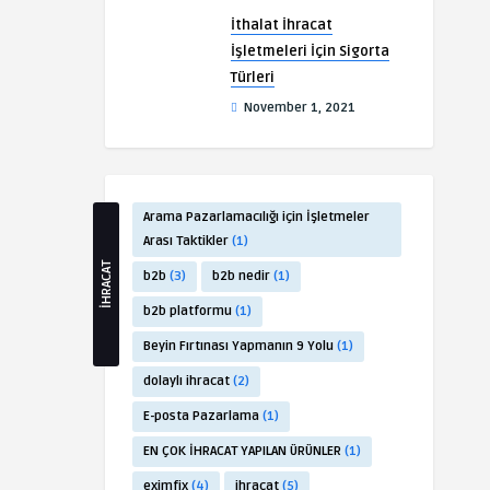
İthalat İhracat
İşletmeleri İçin Sigorta
Türleri
November 1, 2021
Arama Pazarlamacılığı için İşletmeler
Arası Taktikler
(1)
İHRACAT
b2b
(3)
b2b nedir
(1)
b2b platformu
(1)
Beyin Fırtınası Yapmanın 9 Yolu
(1)
dolaylı ihracat
(2)
E-posta Pazarlama
(1)
EN ÇOK İHRACAT YAPILAN ÜRÜNLER
(1)
eximfix
(4)
ihracat
(5)