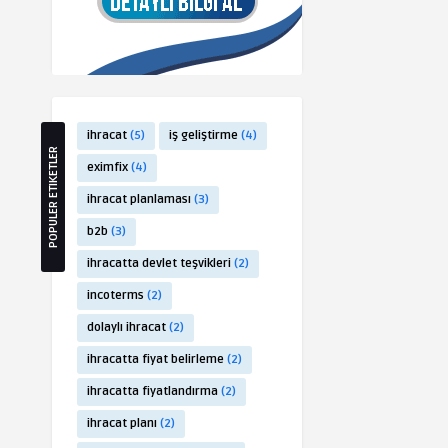
ihracat
(5)
iş geliştirme
(4)
POPULER ETIKETLER
eximfix
(4)
ihracat planlaması
(3)
b2b
(3)
ihracatta devlet teşvikleri
(2)
incoterms
(2)
dolaylı ihracat
(2)
ihracatta fiyat belirleme
(2)
ihracatta fiyatlandırma
(2)
ihracat planı
(2)